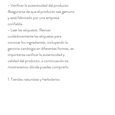
- Verificar la autenticidad del producto: 
Asegurarse de que el producto sea genuino 
y esté fabricado por una empresa 
confiable.
- Leer las etiquetas: Revisar 
cuidadosamente las etiquetas para 
conocer los ingredientes, incluyendo la 
garcinia cambogia en diferentes formas, es 
importante verificar la autenticidad y 
calidad del producto, a continuación te 
mostraremos dónde puedes comprarlo.
1. Tiendas naturistas y herbolarios
Una de las opciones más comunes para 
comprar garcinia cambogia fruto es en 
tiendas naturistas y herbolarios. Estos 
establecimientos suelen ofrecer una amplia 
variedad de productos naturales, la 