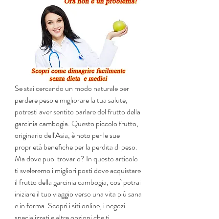
Se stai cercando un modo naturale per 
perdere peso e migliorare la tua salute, 
potresti aver sentito parlare del frutto della 
garcinia cambogia. Questo piccolo frutto, 
originario dell'Asia, è noto per le sue 
proprietà benefiche per la perdita di peso. 
Ma dove puoi trovarlo? In questo articolo 
ti sveleremo i migliori posti dove acquistare 
il frutto della garcinia cambogia, così potrai 
iniziare il tuo viaggio verso una vita più sana 
e in forma. Scopri i siti online, i negozi 
specializzati e altre opzioni che ti 