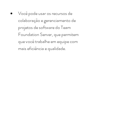
Você pode usar os recursos de 
colaboração e gerenciamento de 
projetos de software do Team 
Foundation Server, que permitem 
que você trabalhe em equipe com 
mais eficiência e qualidade.
Você pode usar os serviços de nuvem 
do Windows Azure e do Office 365, 
que permitem que você hospede, 
execute e acesse as suas aplicações 
na internet com mais segurança e 
escalabilidade.
Como você pode ver, o Visual Studio 2012 