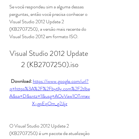
Se você respondeu sim a alguma dessas 
perguntas, então você precisa conhecer o 
Visual Studio 2012 Update 2 
(KB2707250), a versão mais recente do 
Visual Studio 2012 em formato ISO.
Visual Studio 2012 Update 
2 (KB2707250).iso
Download: 
https://www.google.com/url?
q=https%3A%2F%2Fbytlly.com%2F2tIbe
A&sa=D&sntz=1&usg=AOvVaw1OTrmxv
X-gpEqOm_g2Jijz
O Visual Studio 2012 Update 2 
(KB2707250) é um pacote de atualização 