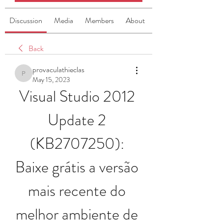
Discussion
Media
Members
About
Back
provaculathieclas
provaculathieclas
May 15, 2023
Visual Studio 2012 
Update 2 
(KB2707250): 
Baixe grátis a versão 
mais recente do 
melhor ambiente de 